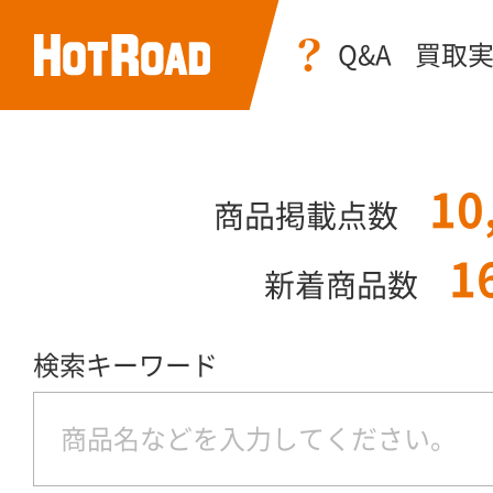
Q&A
買取
10
商品掲載点数
1
新着商品数
検索キーワード