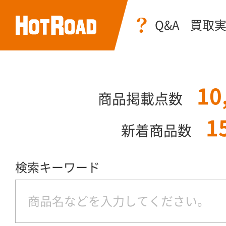
Q&A
買取
10
商品掲載点数
1
新着商品数
検索キーワード