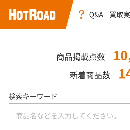
Q&A
買取
10
商品掲載点数
1
新着商品数
検索キーワード