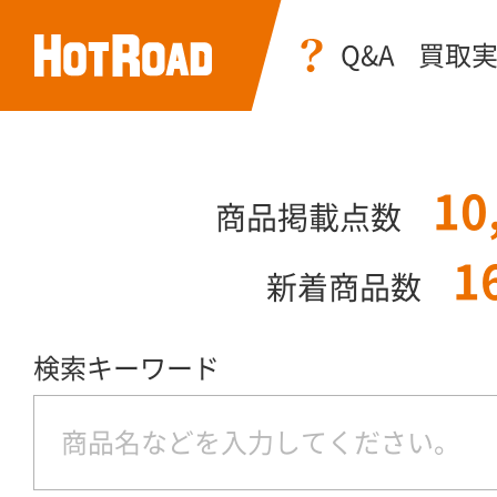
Q&A
買取
10
商品掲載点数
1
新着商品数
検索キーワード