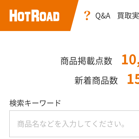
Q&A
買取
10
商品掲載点数
1
新着商品数
検索キーワード