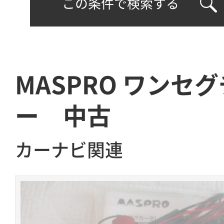
この条件で検索する
MASPRO ワンセ
ー 中古
カーナビ関連