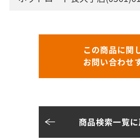
この商品に関
お問い合わせ
商品検索一覧に