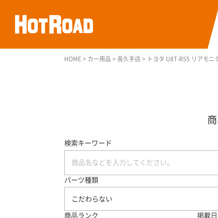
HOME
>
カー用品
>
長久手店
>
トヨタ U8T-R55 リアモ
検索キーワード
パーツ種類
こだわらない
商品ランク
掲載日