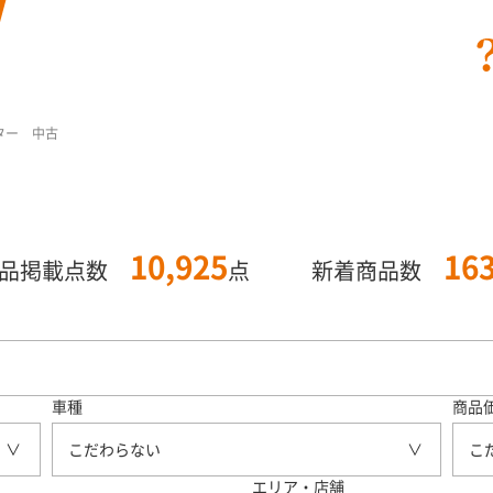
ニター 中古
10,925
16
商品掲載点数
点
新着商品数
車種
商品
こだわらない
こ
エリア・店舗