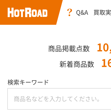
Q&A
買取
10
商品掲載点数
1
新着商品数
検索キーワード