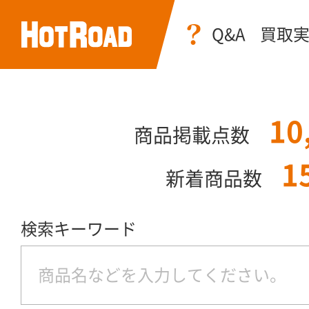
Q&A
買取
10
商品掲載点数
1
新着商品数
検索キーワード