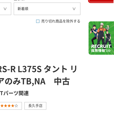
新着順
売り切れ商品を除外する
RS-R L375S タント リ
アのみTB,NA 中古
GTパーツ関連
★★★★
☆
長久手店