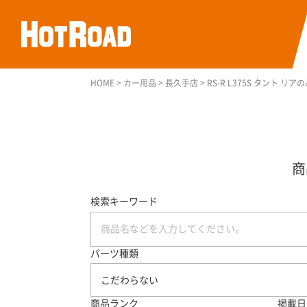
HOME
>
カー用品
>
長久手店
>
RS-R L375S タント リア
検索キーワード
パーツ種類
こだわらない
商品ランク
掲載日