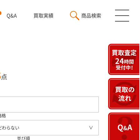
Q&A
買取実績
商品検索
5
点
価格
だわらない
並び順