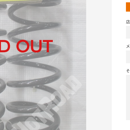
店
メ
そ