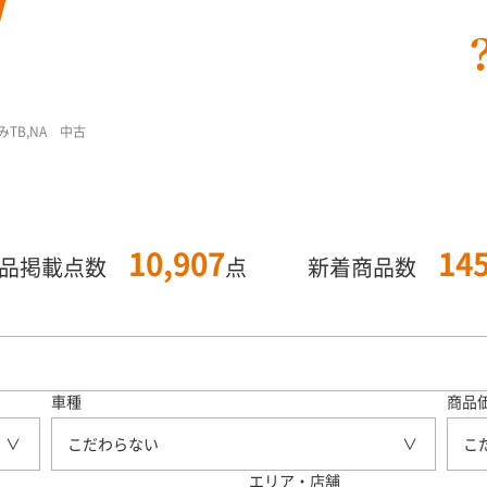
のみTB,NA 中古
10,907
14
商品掲載点数
点
新着商品数
車種
商品
こだわらない
こ
エリア・店舗