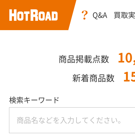
Q&A
買取
10
商品掲載点数
1
新着商品数
検索キーワード