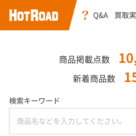
Q&A
買取
10
商品掲載点数
1
新着商品数
検索キーワード