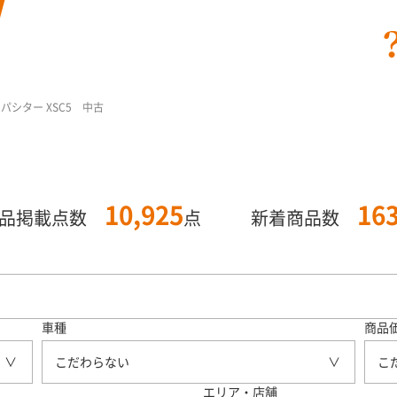
パシター XSC5 中古
10,925
16
商品掲載点数
点
新着商品数
車種
商品
こだわらない
こ
エリア・店舗