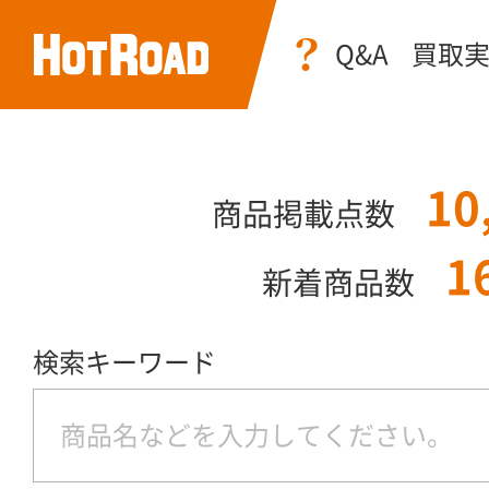
Q&A
買取
10
商品掲載点数
1
新着商品数
検索キーワード