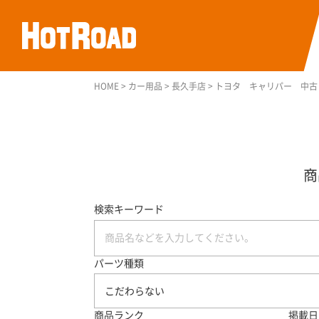
HOME
>
カー用品
>
長久手店
>
トヨタ キャリパー 中古
検索キーワード
パーツ種類
こだわらない
商品ランク
掲載日