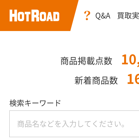
Q&A
買取
10
商品掲載点数
1
新着商品数
検索キーワード