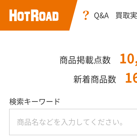
Q&A
買取
10
商品掲載点数
1
新着商品数
検索キーワード