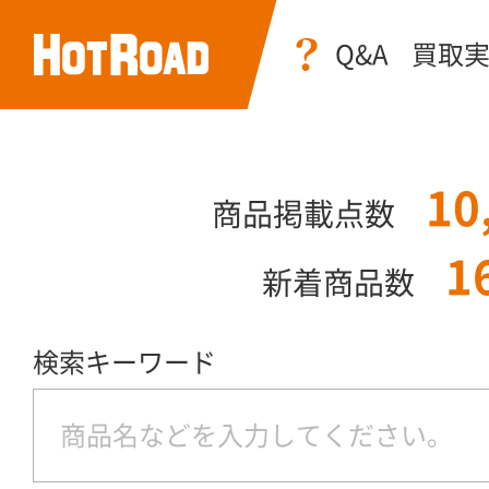
Q&A
買取
10
商品掲載点数
1
新着商品数
検索キーワード