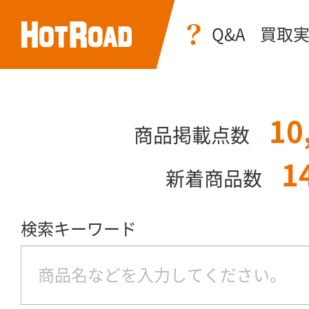
Q&A
買取
10
商品掲載点数
1
新着商品数
検索キーワード