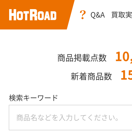
Q&A
買取
10
商品掲載点数
1
新着商品数
検索キーワード