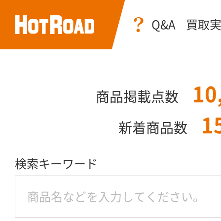
Q&A
買取
10
商品掲載点数
1
新着商品数
検索キーワード