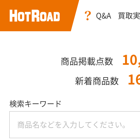
Q&A
買取
10
商品掲載点数
1
新着商品数
検索キーワード