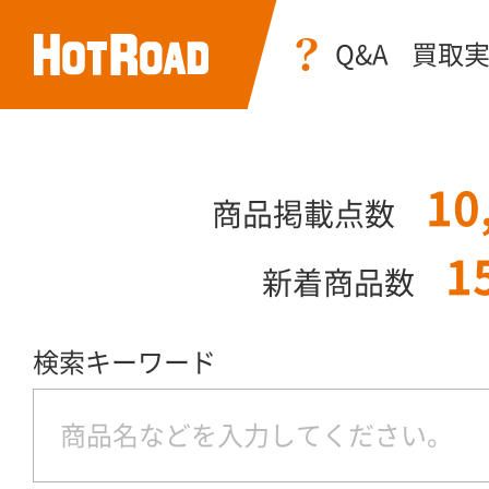
Q&A
買取
10
商品掲載点数
1
新着商品数
検索キーワード