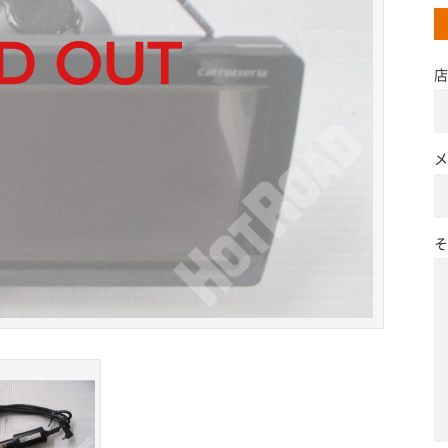
店
メ
そ