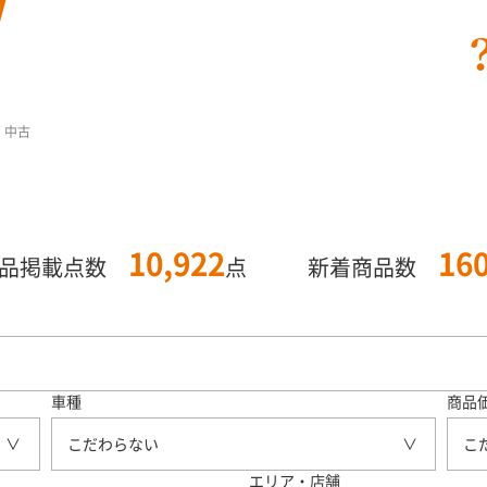
7 中古
10,922
16
商品掲載点数
点
新着商品数
車種
商品
こだわらない
こ
エリア・店舗