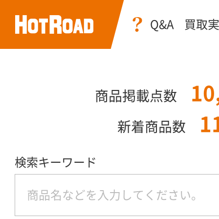
Q&A
買取
10
商品掲載点数
1
新着商品数
検索キーワード