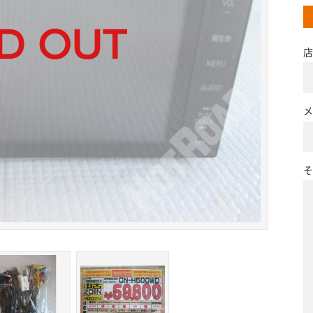
店
メ
そ