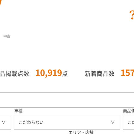
D 中古
10,919
15
商品掲載点数
点
新着商品数
車種
商品
こだわらない
こ
エリア・店舗