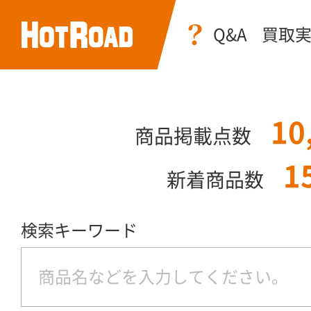
Q&A
買取
10
商品掲載点数
1
新着商品数
検索キーワード