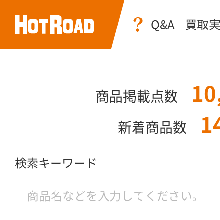
Q&A
買取
10
商品掲載点数
1
新着商品数
検索キーワード