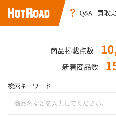
Q&A
買取
10
商品掲載点数
1
新着商品数
検索キーワード