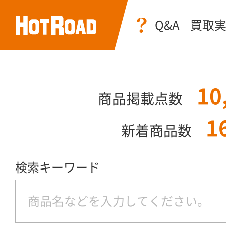
Q&A
買取
10
商品掲載点数
1
新着商品数
検索キーワード