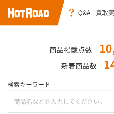
Q&A
買取
10
商品掲載点数
1
新着商品数
検索キーワード