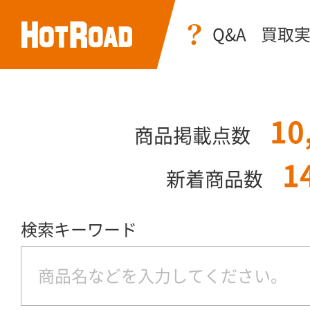
Q&A
買取
10
商品掲載点数
1
新着商品数
検索キーワード