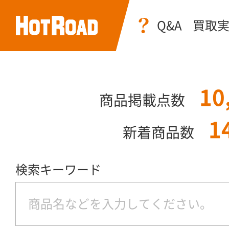
Q&A
買取
10
商品掲載点数
1
新着商品数
検索キーワード