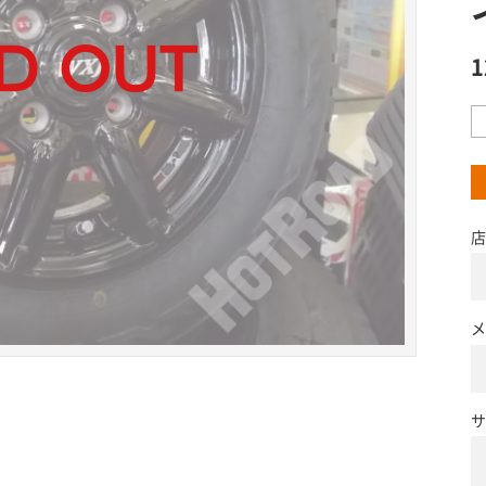
店
メ
サ