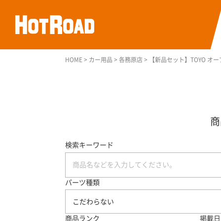
HOME
>
カー用品
>
各務原店
>
【新品セット】TOYO オープ
検索キーワード
パーツ種類
こだわらない
商品ランク
掲載日