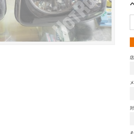
店
メ
対
そ