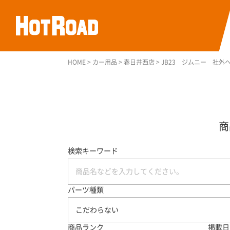
HOME
>
カー用品
>
春日井西店
>
JB23 ジムニー 社外
検索キーワード
パーツ種類
こだわらない
商品ランク
掲載日