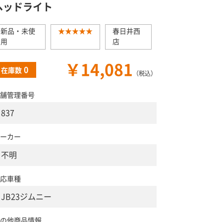
ヘッドライト
新品・未使
★★★★★
春日井西
用
店
￥14,081
0
在庫数
（税込）
舗管理番号
837
ーカー
不明
応車種
JB23ジムニー
の他商品情報