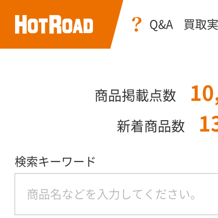
Q&A
買取
10
商品掲載点数
1
新着商品数
検索キーワード