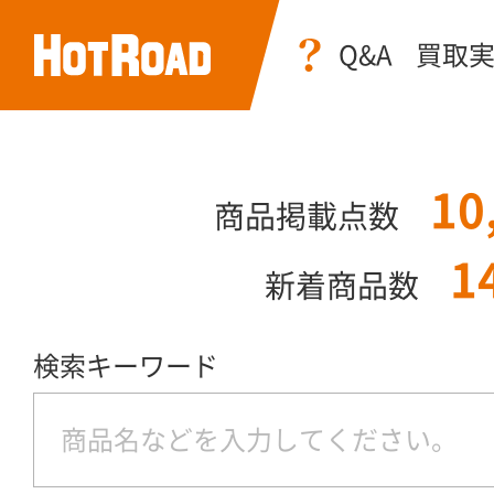
Q&A
買取
10
商品掲載点数
1
新着商品数
検索キーワード