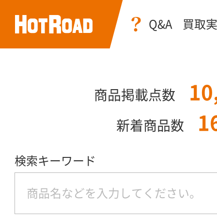
Q&A
買取
10
商品掲載点数
1
新着商品数
検索キーワード