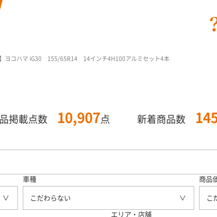
ハマ iG30 155/65R14 14インチ4H100アルミセット4本
10,907
14
商品掲載点数
点
新着商品数
車種
商品
こだわらない
こ
エリア・店舗