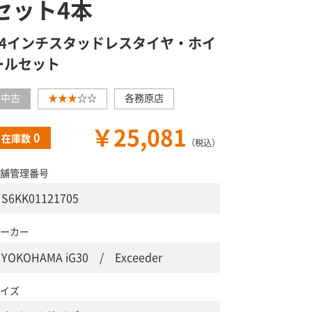
セット4本
14インチスタッドレスタイヤ・ホイ
ールセット
中古
★★★
☆☆
各務原店
￥25,081
0
在庫数
（税込）
舗管理番号
S6KK01121705
ーカー
YOKOHAMA iG30 / Exceeder
イズ