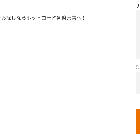
サ
をお探しならホットロード各務原店へ！
対