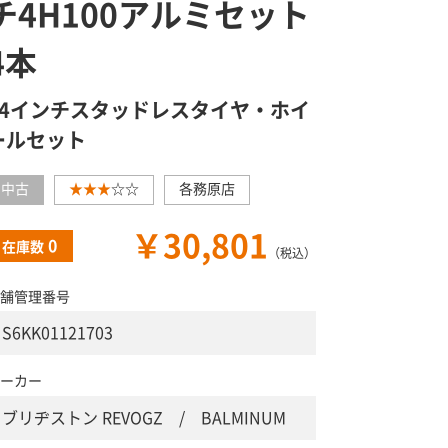
チ4H100アルミセット
4本
14インチスタッドレスタイヤ・ホイ
ールセット
中古
★★★
☆☆
各務原店
￥30,801
0
在庫数
（税込）
舗管理番号
S6KK01121703
ーカー
ブリヂストン REVOGZ / BALMINUM