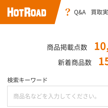
Q&A
買取
10
商品掲載点数
1
新着商品数
検索キーワード