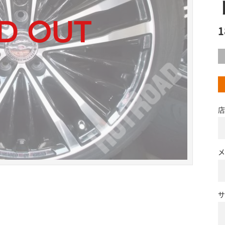
店
メ
サ