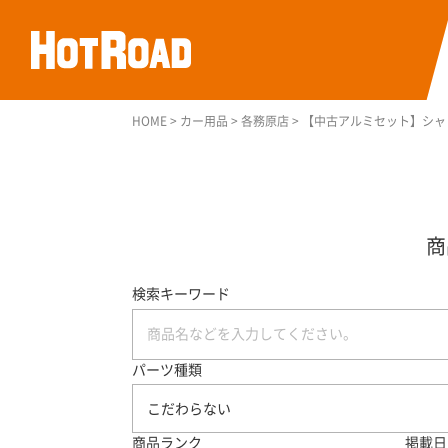
HOME
>
カー用品
>
各務原店
>
【中古アルミセット】シャレン
検索キーワード
パーツ種類
こだわらない
商品ランク
掲載日