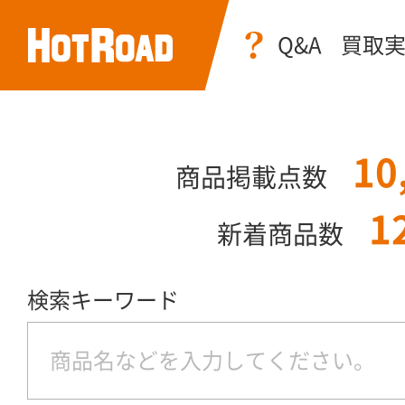
Q&A
買取
10
商品掲載点数
1
新着商品数
検索キーワード