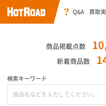
Q&A
買取
10
商品掲載点数
1
新着商品数
検索キーワード