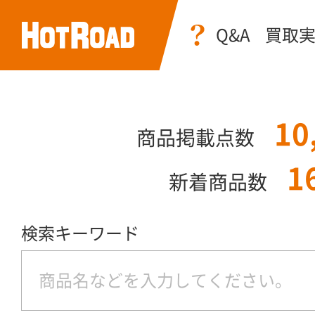
Q&A
買取
10
商品掲載点数
1
新着商品数
検索キーワード