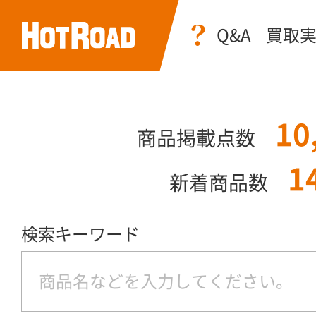
Q&A
買取
10
商品掲載点数
1
新着商品数
検索キーワード