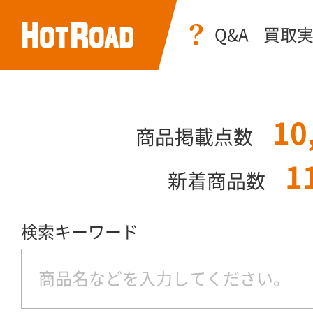
Q&A
買取
10
商品掲載点数
1
新着商品数
検索キーワード