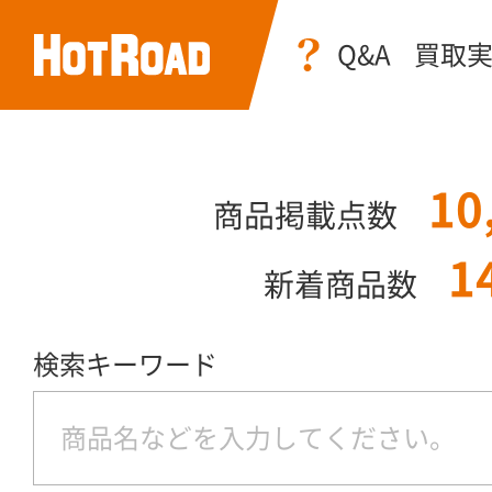
Q&A
買取
10
商品掲載点数
1
新着商品数
検索キーワード