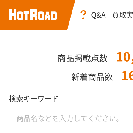
Q&A
買取
10
商品掲載点数
1
新着商品数
検索キーワード