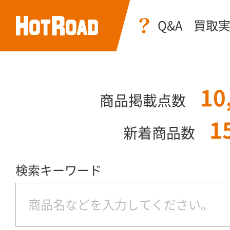
Q&A
買取
10
商品掲載点数
1
新着商品数
検索キーワード